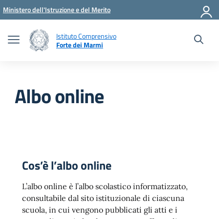
Vai ai contenuti
Vai al menu di navigazione
Vai al footer
Ministero dell'Istruzione e del Merito
Istituto Comprensivo
Forte dei Marmi
Albo online
Cos’è l’albo online
L’albo online è l’albo scolastico informatizzato,
consultabile dal sito istituzionale di ciascuna
scuola, in cui vengono pubblicati gli atti e i