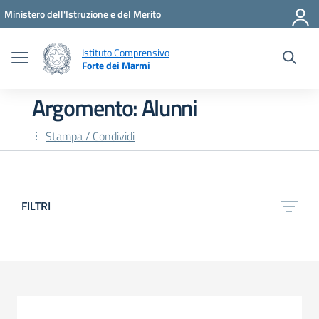
Vai ai contenuti
Vai al menu di navigazione
Vai al footer
Ministero dell'Istruzione e del Merito
Istituto Comprensivo
Forte dei Marmi
Argomento: Alunni
Stampa / Condividi
FILTRI