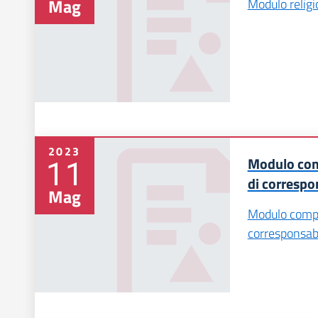
Mag
Modulo religi
2023
11
Modulo comp
di correspo
Mag
Modulo compil
corresponsabi