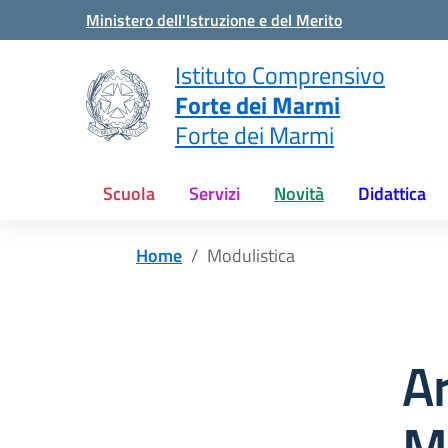
Vai ai contenuti
Vai al menu di navigazione
Vai al footer
Ministero dell'Istruzione e del Merito
Istituto Comprensivo
Forte dei Marmi
Forte dei Marmi
Scuola
Servizi
Novità
Didattica
Home
Modulistica
A
M