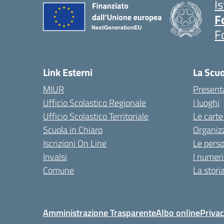
I
F
F
Link Esterni
La Scu
MIUR
Present
Ufficio Scolastico Regionale
I luoghi
Ufficio Scolastico Territoriale
Le carte
Scuola in Chiaro
Organiz
Iscrizioni On Line
Le pers
Invalsi
I numeri
Comune
La stori
Amministrazione Trasparente
Albo online
Privac