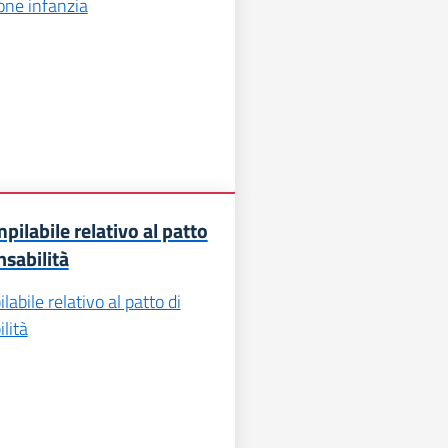
one infanzia
ilabile relativo al patto
nsabilità
abile relativo al patto di
lità