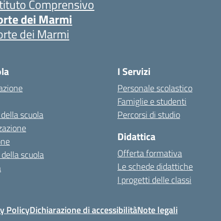
stituto Comprensivo
orte dei Marmi
orte dei Marmi
ola
I Servizi
azione
Personale scolastico
Famiglie e studenti
 della scuola
Percorsi di studio
zazione
Didattica
one
Offerta formativa
 della scuola
Le schede didattiche
a
I progetti delle classi
y Policy
Dichiarazione di accessibilità
Note legali