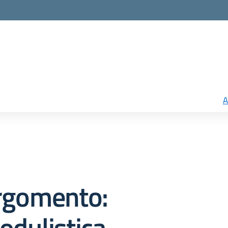
A
rgomento:
odulistica