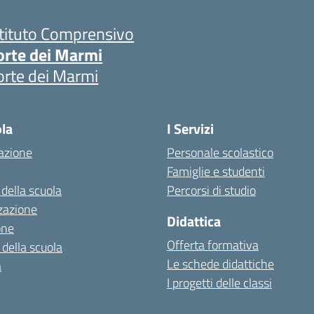
stituto Comprensivo
orte dei Marmi
orte dei Marmi
ola
I Servizi
azione
Personale scolastico
Famiglie e studenti
 della scuola
Percorsi di studio
zazione
Didattica
one
Offerta formativa
 della scuola
Le schede didattiche
a
I progetti delle classi