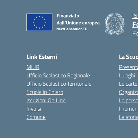
I
F
F
Link Esterni
La Scu
MIUR
Present
Ufficio Scolastico Regionale
I luoghi
Ufficio Scolastico Territoriale
Le carte
Scuola in Chiaro
Organiz
Iscrizioni On Line
Le pers
Invalsi
I numeri
Comune
La stori