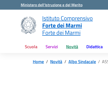
Vai ai contenuti
Vai al menu di navigazione
Vai al footer
Ministero dell'Istruzione e del Merito
Istituto Comprensivo
Forte dei Marmi
Forte dei Marmi
Scuola
Servizi
Novità
Didattica
Home
Novità
Albo Sindacale
AS