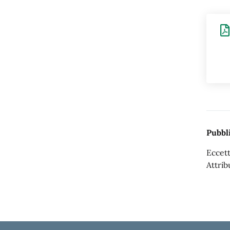
Pubbli
Eccett
Attrib