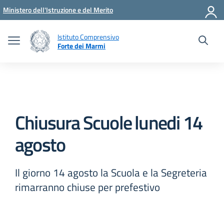
Vai ai contenuti
Vai al menu di navigazione
Vai al footer
Ministero dell'Istruzione e del Merito
Istituto Comprensivo
Forte dei Marmi
Chiusura Scuole lunedi 14
agosto
Il giorno 14 agosto la Scuola e la Segreteria
rimarranno chiuse per prefestivo