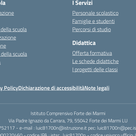
ola
I Servizi
azione
Personale scolastico
Famiglie e studenti
 della scuola
Percorsi di studio
zazione
Didattica
one
Offerta formativa
 della scuola
Le schede didattiche
a
I progetti delle classi
y Policy
Dichiarazione di accessibilità
Note legali
Istituto Comprensivo Forte dei Marmi
Via Padre Ignazio da Carrara, 79, 55042 Forte dei Marmi LU
752117 - e-mail : luic81700n@istruzione.it pec: luic81700n@pec.ist
4000220460 - codice IPA : istsc_luic81700n - codice univoco ufficio