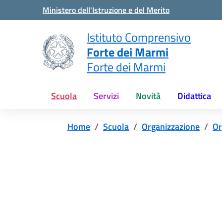
Vai ai contenuti
Vai al menu di navigazione
Vai al footer
Ministero dell'Istruzione e del Merito
Istituto Comprensivo
Forte dei Marmi
Forte dei Marmi
Scuola
Servizi
Novità
Didattica
Home
Scuola
Organizzazione
Or