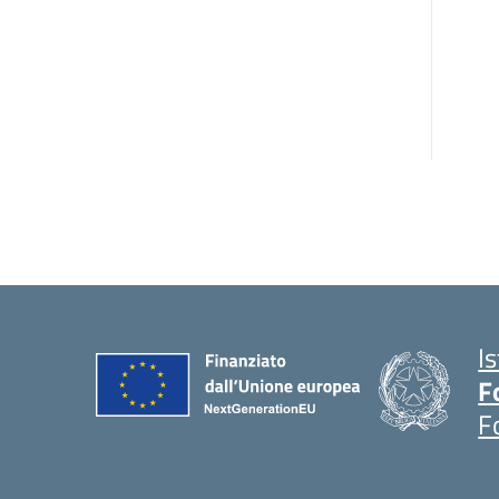
I
F
F