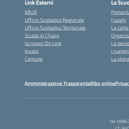
Link Esterni
La Scu
MIUR
Present
Ufficio Scolastico Regionale
I luoghi
Ufficio Scolastico Territoriale
Le carte
Scuola in Chiaro
Organiz
Iscrizioni On Line
Le pers
Invalsi
I numeri
Comune
La stori
Amministrazione Trasparente
Albo online
Privac
tel: 0584
c.f.: 9