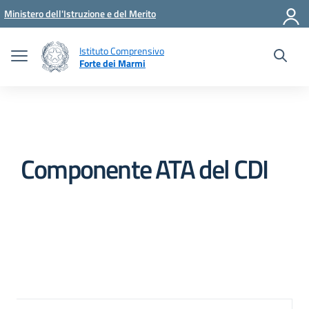
Vai ai contenuti
Vai al menu di navigazione
Vai al footer
Ministero dell'Istruzione e del Merito
Istituto Comprensivo
Forte dei Marmi
Componente ATA del CDI