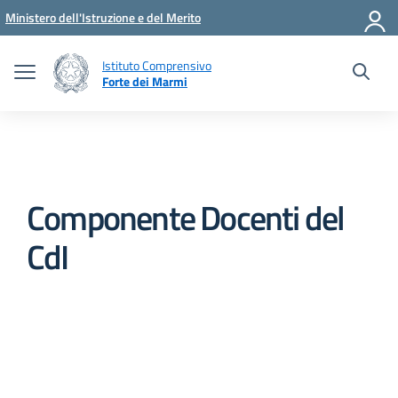
Vai ai contenuti
Vai al menu di navigazione
Vai al footer
Ministero dell'Istruzione e del Merito
Istituto Comprensivo
Forte dei Marmi
Componente Docenti del
CdI