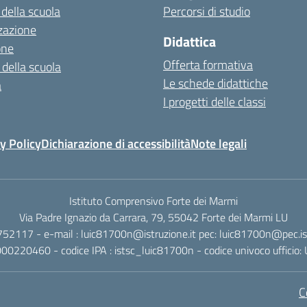
 della scuola
Percorsi di studio
zazione
Didattica
one
Offerta formativa
 della scuola
Le schede didattiche
a
I progetti delle classi
y Policy
Dichiarazione di accessibilità
Note legali
Istituto Comprensivo Forte dei Marmi
Via Padre Ignazio da Carrara, 79, 55042 Forte dei Marmi LU
752117 - e-mail : luic81700n@istruzione.it pec: luic81700n@pec.ist
4000220460 - codice IPA : istsc_luic81700n - codice univoco ufficio
C