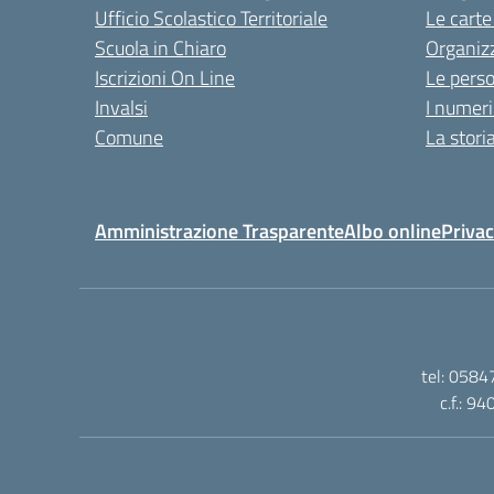
Ufficio Scolastico Territoriale
Le carte
Scuola in Chiaro
Organiz
Iscrizioni On Line
Le pers
Invalsi
I numeri
Comune
La stori
Amministrazione Trasparente
Albo online
Privac
tel: 0584
c.f.: 9