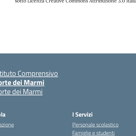
sotto Licenza Creative Commons Attribuzione 3.0 Italia
stituto Comprensivo
orte dei Marmi
orte dei Marmi
ola
I Servizi
azione
Personale scolastico
Famiglie e studenti