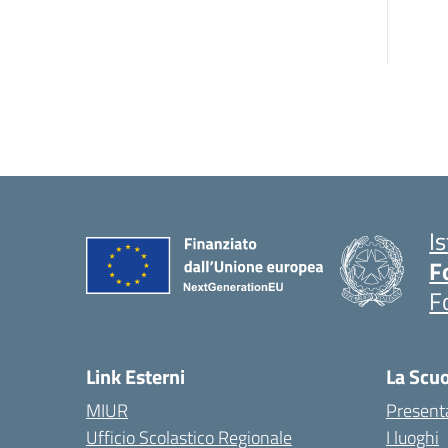
I
F
F
Link Esterni
La Scu
MIUR
Present
Ufficio Scolastico Regionale
I luoghi