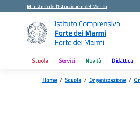
Vai ai contenuti
Vai al menu di navigazione
Vai al footer
Ministero dell'Istruzione e del Merito
Istituto Comprensivo
Forte dei Marmi
Forte dei Marmi
Scuola
Servizi
Novità
Didattica
Home
Scuola
Organizzazione
Or