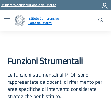
Vai ai contenuti
Vai al menu di navigazione
Vai al footer
Ministero dell'Istruzione e del Merito
Istituto Comprensivo
Forte dei Marmi
Funzioni Strumentali
Le funzioni strumentali al PTOF sono
rappresentate da docenti di riferimento per
aree specifiche di intervento considerate
strategiche per l’istituto.