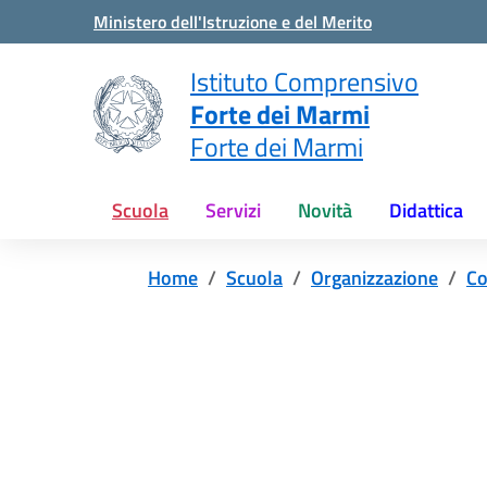
Vai ai contenuti
Vai al menu di navigazione
Vai al footer
Ministero dell'Istruzione e del Merito
Istituto Comprensivo
Forte dei Marmi
Forte dei Marmi
Scuola
Servizi
Novità
Didattica
Home
Scuola
Organizzazione
Co