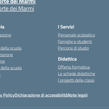
orte dei Marmi
orte dei Marmi
ola
I Servizi
azione
Personale scolastico
Famiglie e studenti
 della scuola
Percorsi di studio
zazione
Didattica
one
Offerta formativa
 della scuola
Le schede didattiche
a
I progetti delle classi
y Policy
Dichiarazione di accessibilità
Note legali