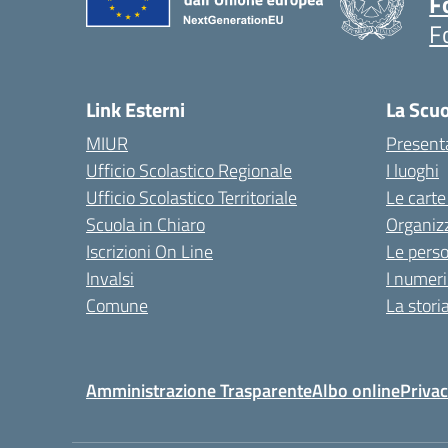
F
F
Link Esterni
La Scu
MIUR
Present
Ufficio Scolastico Regionale
I luoghi
Ufficio Scolastico Territoriale
Le carte
Scuola in Chiaro
Organiz
Iscrizioni On Line
Le pers
Invalsi
I numeri
Comune
La stori
Amministrazione Trasparente
Albo online
Privac