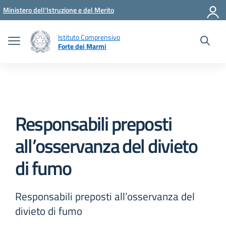
Vai ai contenuti
Vai al menu di navigazione
Vai al footer
Ministero dell'Istruzione e del Merito
Istituto Comprensivo
Forte dei Marmi
Responsabili preposti
all’osservanza del divieto
di fumo
Responsabili preposti all’osservanza del
divieto di fumo