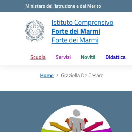
Vai ai contenuti
Vai al menu di navigazione
Vai al footer
Ministero dell'Istruzione e del Merito
Istituto Comprensivo
Forte dei Marmi
Forte dei Marmi
Scuola
Servizi
Novità
Didattica
Home
Graziella De Cesare