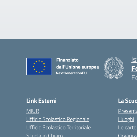
I
F
F
Link Esterni
La Scu
MIUR
Present
Ufficio Scolastico Regionale
I luoghi
Ufficio Scolastico Territoriale
Le carte
Scuola in Chiaro
Organiz