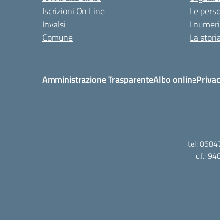
Iscrizioni On Line
Le pers
Invalsi
I numeri
Comune
La stori
Amministrazione Trasparente
Albo online
Privac
tel: 0584
c.f.: 9