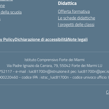
Didattica
one
Offerta formativa
 della scuola
Le schede didattiche
a
I progetti delle classi
y Policy
Dichiarazione di accessibilità
Note legali
Istituto Comprensivo Forte dei Marmi
Via Padre Ignazio da Carrara, 79, 55042 Forte dei Marmi LU
752117 - e-mail : luic81700n@istruzione.it pec: luic81700n@pec.ist
4000220460 - codice IPA : istsc_luic81700n - codice univoco ufficio
C