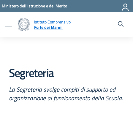
Vai ai contenuti
Vai al menu di navigazione
Vai al footer
Ministero dell'Istruzione e del Merito
Istituto Comprensivo
Forte dei Marmi
Segreteria
La Segreteria svolge compiti di supporto ed
organizzazione al funzionamento della Scuola.