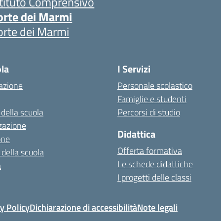
stituto Comprensivo
orte dei Marmi
orte dei Marmi
ola
I Servizi
azione
Personale scolastico
Famiglie e studenti
 della scuola
Percorsi di studio
zazione
Didattica
one
Offerta formativa
 della scuola
Le schede didattiche
a
I progetti delle classi
y Policy
Dichiarazione di accessibilità
Note legali