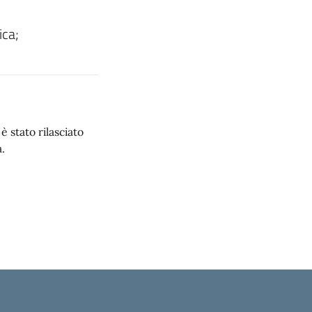
ica;
 stato rilasciato
.