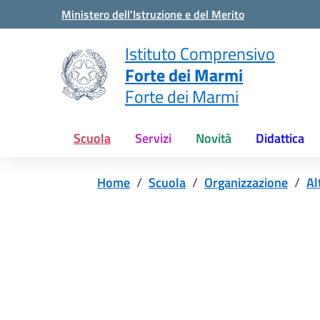
Vai ai contenuti
Vai al menu di navigazione
Vai al footer
Ministero dell'Istruzione e del Merito
Istituto Comprensivo
Forte dei Marmi
Forte dei Marmi
Scuola
Servizi
Novità
Didattica
Home
Scuola
Organizzazione
Al