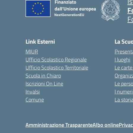
I
F
F
Link Esterni
La Scu
MIUR
Present
Ufficio Scolastico Regionale
I luoghi
Ufficio Scolastico Territoriale
Le carte
Scuola in Chiaro
Organiz
Iscrizioni On Line
Le pers
Invalsi
I numeri
Comune
La stori
Amministrazione Trasparente
Albo online
Privac