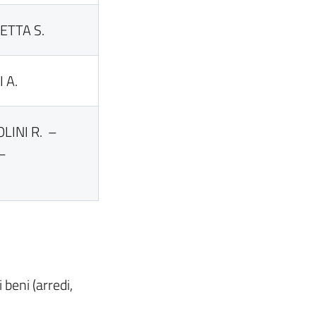
ETTA S.
 A.
LINI R. –
 –
 beni (arredi,